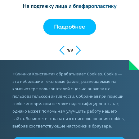
1
/
8
ИМЕЮТСЯ ПРОТИВОПОКАЗАНИЯ,
«Клиника Константа» обрабатывает Cookies. Cookie —
ПРОКОНСУЛЬТИРУЙТЕСЬ С ВРАЧОМ
это небольшие текстовые файлы, размещаемые на
компьютере пользователей с целью анализа их
пользовательской активности. Собранная при помощи
cookie информация не может идентифицировать вас,
однако может помочь нам улучшить работу нашего
сайта. Вы можете отказаться от использования cookies,
выбрав соответствующие настройки в браузере.
Все права защищены.