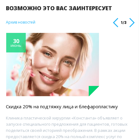
ВОЗМОЖНО ЭТО ВАС ЗАИНТЕРЕСУЕТ
Архив новостей
1
/
3
30
июнь
Скидка 20% на подтяжку лица и блефаропластику
Клиника пластической хирургии «Константа» объявляет о
запуске специального предложения для пациентов, готовых
поделиться своей историей преображения. В рамках акции
предоставляется скидка 20% на полный комплекс услуг по