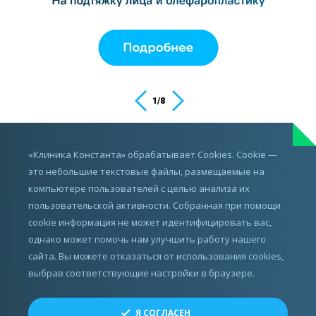
1
/
8
ИМЕЮТСЯ ПРОТИВОПОКАЗАНИЯ,
«Клиника Константа» обрабатывает Cookies. Cookie —
ПРОКОНСУЛЬТИРУЙТЕСЬ С ВРАЧОМ
это небольшие текстовые файлы, размещаемые на
компьютере пользователей с целью анализа их
пользовательской активности. Собранная при помощи
cookie информация не может идентифицировать вас,
однако может помочь нам улучшить работу нашего
сайта. Вы можете отказаться от использования cookies,
выбрав соответствующие настройки в браузере.
Все права защищены.
Я СОГЛАСЕН
© ЗАО «СМТ», 2010 - 2026