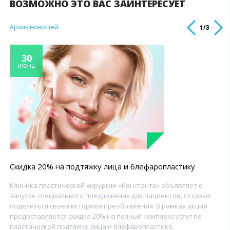
ВОЗМОЖНО ЭТО ВАС ЗАИНТЕРЕСУЕТ
Архив новостей
1
/
3
30
июнь
Скидка 20% на подтяжку лица и блефаропластику
Клиника пластической хирургии «Константа» объявляет о
запуске специального предложения для пациентов, готовых
поделиться своей историей преображения. В рамках акции
предоставляется скидка 20% на полный комплекс услуг по
пластической подтяжке лица и блефаропластике.