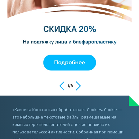
1
/
8
ИМЕЮТСЯ ПРОТИВОПОКАЗАНИЯ,
«Клиника Константа» обрабатывает Cookies. Cookie —
ПРОКОНСУЛЬТИРУЙТЕСЬ С ВРАЧОМ
это небольшие текстовые файлы, размещаемые на
компьютере пользователей с целью анализа их
пользовательской активности. Собранная при помощи