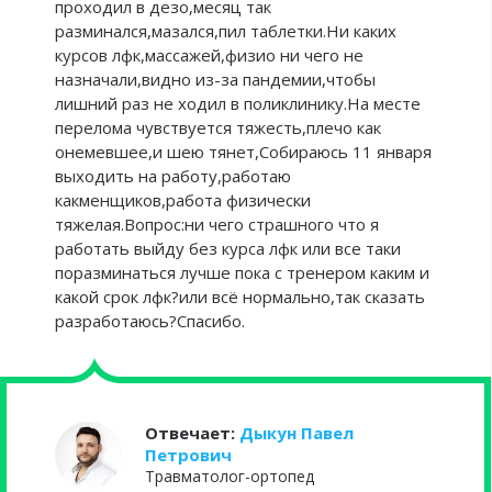
проходил в дезо,месяц так
разминался,мазался,пил таблетки.Ни каких
курсов лфк,массажей,физио ни чего не
назначали,видно из-за пандемии,чтобы
лишний раз не ходил в поликлинику.На месте
перелома чувствуется тяжесть,плечо как
онемевшее,и шею тянет,Собираюсь 11 января
выходить на работу,работаю
какменщиков,работа физически
тяжелая.Вопрос:ни чего страшного что я
работать выйду без курса лфк или все таки
поразминаться лучше пока с тренером каким и
какой срок лфк?или всё нормально,так сказать
разработаюсь?Спасибо.
Отвечает:
Дыкун Павел
Петрович
Травматолог-ортопед