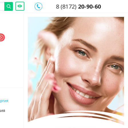
8 (8172)
20-90-60
ургия
ния