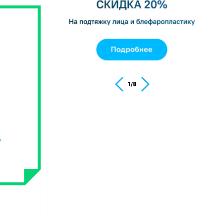
1
/
8
у