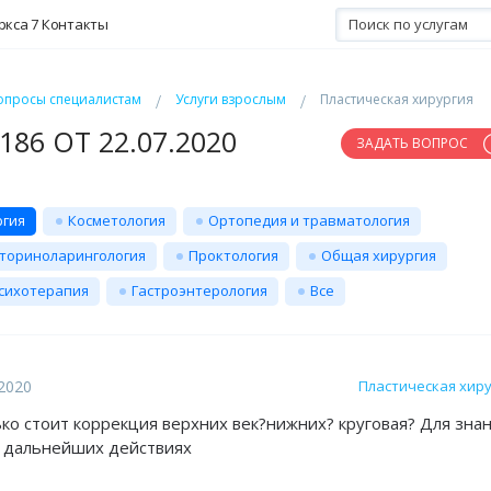
ркса 7
Контакты
опросы специалистам
Услуги взрослым
Пластическая хирургия
86 ОТ 22.07.2020
ЗАДАТЬ ВОПРОС
ргия
Косметология
Ортопедия и травматология
ториноларингология
Проктология
Общая хирургия
сихотерапия
Гастроэнтерология
Все
.2020
Пластическая хир
ько стоит коррекция верхних век?нижних? круговая? Для зна
и дальнейших действиях