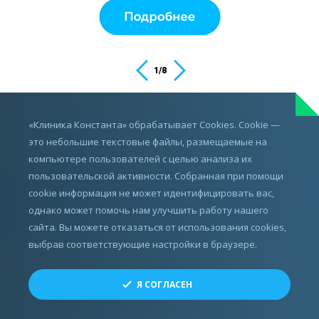
1
/
8
ИМЕЮТСЯ ПРОТИВОПОКАЗАНИЯ,
«Клиника Константа» обрабатывает Cookies. Cookie —
ПРОКОНСУЛЬТИРУЙТЕСЬ С ВРАЧОМ
это небольшие текстовые файлы, размещаемые на
компьютере пользователей с целью анализа их
пользовательской активности. Собранная при помощи
cookie информация не может идентифицировать вас,
однако может помочь нам улучшить работу нашего
сайта. Вы можете отказаться от использования cookies,
выбрав соответствующие настройки в браузере.
Все права защищены.
Я СОГЛАСЕН
© ЗАО «СМТ», 2010 - 2026
Разработка, реклама и развитие сайта —
Perspektiva