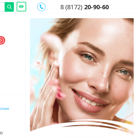
8 (8172)
20-90-60
опия
по