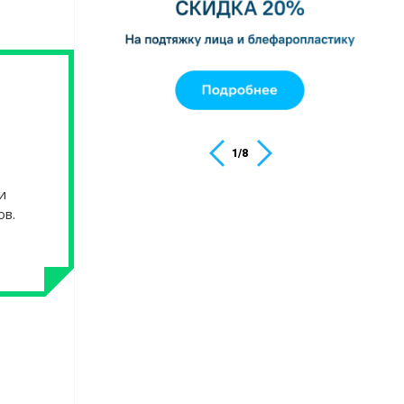
1
/
8
и
ов.