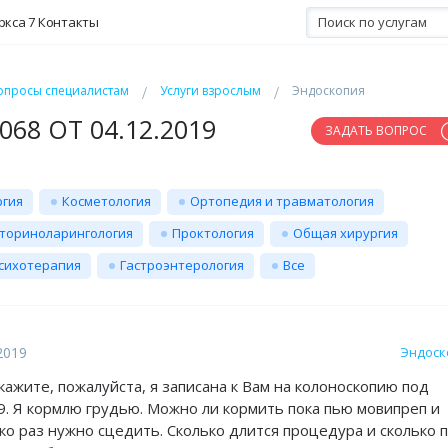
ркса 7
Контакты
опросы специалистам
Услуги взрослым
Эндоскопия
68 ОТ 04.12.2019
ЗАДАТЬ ВОПРОС
ргия
Косметология
Ортопедия и травматология
ториноларингология
Проктология
Общая хирургия
сихотерапия
Гастроэнтерология
Все
2019
Эндоск
кажите, пожалуйста, я записана к Вам на колоноскопию под
19. Я кормлю грудью. Можно ли кормить пока пью мовипреп и
ко раз нужно сцедить. Сколько длится процедура и сколько 