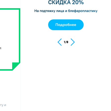
1
/
8
и
ту и