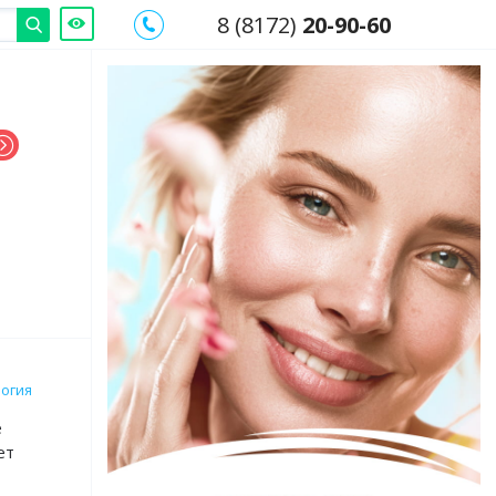
8 (8172)
20-90-60
огия
е
ет