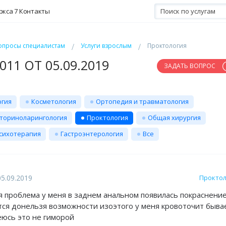
ркса 7
Контакты
опросы специалистам
Услуги взрослым
Проктология
11 ОТ 05.09.2019
ЗАДАТЬ ВОПРОС
ргия
Косметология
Ортопедия и травматология
ториноларингология
Проктология
Общая хирургия
сихотерапия
Гастроэнтерология
Все
5.09.2019
Проктол
я проблема у меня в заднем анальном появилась покраснени
ся донельзя возможности изоэтого у меня кровоточит быва
еюсь это не гиморой